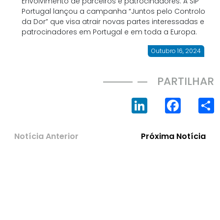
Envolvimento de parceiros e patrocinadores: A SIP
Portugal lançou a campanha “Juntos pelo Controlo
da Dor” que visa atrair novas partes interessadas e
patrocinadores em Portugal e em toda a Europa.
Outubro 16, 2024
PARTILHAR
LinkedIn
Face
Notícia Anterior
Próxima Notícia
FIQUE A PAR DAS NOVIDADES DA SIP PORTUGAL