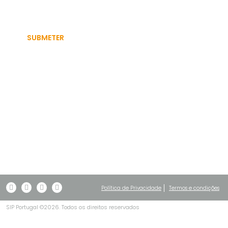
Autorizo a utilização dos meus dados pessoais para efeitos
relacionados com ações ou informação sobre a SIP Portugal.
Aceda à nossa
política de privacidade.
Para mais informações contacte a SIP PT
geral@sip-pt.pt
Política de Privacidade
Termos e condições
SIP Portugal ©2026. Todos os direitos reservados