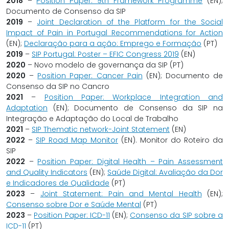
2018
–
Position Paper: 9th Framework Programme
(EN);
Documento de Consenso da SIP
2019
–
Joint Declaration of the Platform for the Social
Impact of Pain in Portugal Recommendations for Action
(EN);
Declaração para a ação: Emprego e Formação
(PT)
2019
–
SIP Portugal: Poster – EFIC Congress 2019
(EN)
2020
– Novo modelo de governança da SIP (PT)
2020
–
Position Paper: Cancer Pain
(EN); Documento de
Consenso da SIP no Cancro
2021
–
Position Paper: Workplace Integration and
Adaptation
(EN); Documento de Consenso da SIP na
Integração e Adaptação do Local de Trabalho
2021
–
SIP Thematic network-Joint Statement
(EN)
2022
–
SIP Road Map Monitor
(EN). Monitor do Roteiro da
SIP
2022
–
Position Paper: Digital Health – Pain Assessment
and Quality Indicators
(EN);
Saúde Digital: Avaliação da Dor
e Indicadores de Qualidade
(PT)
2023
–
Joint Statement: Pain and Mental Health
(EN);
Consenso sobre Dor e Saúde Mental
(PT)
2023
–
Position Paper: ICD-11
(EN);
Consenso da SIP sobre a
ICD-11
(PT)