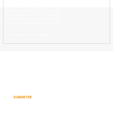
reduzir o impacto social da doença que
afeta todos os aspectos da vida. Os
objetivos científicos da SIP foram
abraçados por mais de 300 organizações
internacionais e nacionais, organizações
científicas e autoridades de saúde (SIP,
2018).
Saiba mais sobre a SIP Europa
aqui
FIQUE A PAR DAS NOVIDADES DA SIP PORTUGAL
Autorizo a utilização dos meus dados pessoais para efeitos