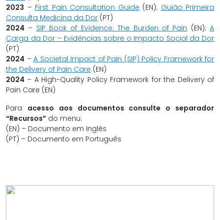
2023
–
First Pain Consultation Guide
(EN);
Guião Primeira
Consulta Medicina da Dor
(PT)
2024
–
SIP Book of Evidence:
The Burden of Pain
(EN);
A
Carga da Dor – Evidências sobre o Impacto Social da Dor
(PT)
2024
–
A Societal Impact of Pain (SIP) Policy Framework for
the Delivery of Pain Care
(EN)
2024
– A High-Quality Policy Framework for the Delivery of
Pain Care (EN)
Para
acesso aos documentos consulte o separador
“Recursos”
do menu:
(EN) – Documento em Inglês
(PT) – Documento em Português
Hoje, a SIP é uma plataforma multi-
stakeholder que promove iniciativas
destinadas a melhorar os cuidados e a
gestão da dor em toda a UE de forma a