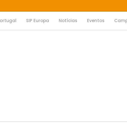
Portugal
SIP Europa
Notícias
Eventos
Camp
E CUIDADOS ÀS PESSOAS QUE VIVEM C