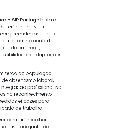
or – SIP Portugal
está a
or crónica na vida
 é compreender melhor os
 enfrentam no contexto
enção do emprego,
cessibilidade e adaptações
 um terço da população
 de absentismo laboral,
integração profissional. No
ivas no reconhecimento
edidas eficazes para
rcado de trabalho.
imo
permitirá recolher
sa atividade junto de