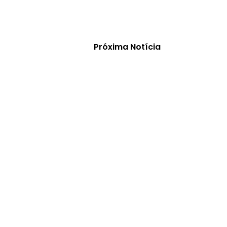
Próxima Notícia
GAL
eda à nossa
política de privacidade.