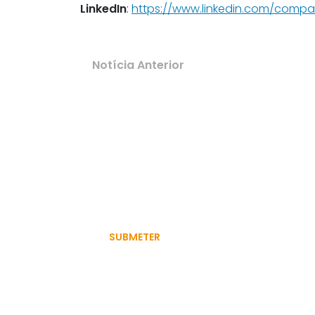
LinkedIn
:
https://www.linkedin.com/compa
Notícia Anterior
FI
Autorizo a utilização dos meus dados pessoais par