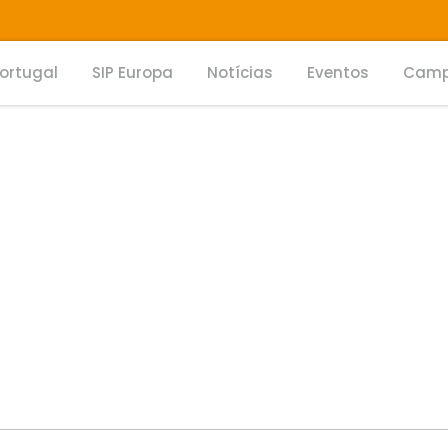
Portugal
SIP Europa
Notícias
Eventos
Camp
O DA DOR CRÓNICA NO EMPREGO