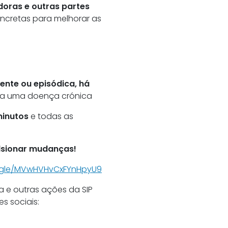
doras e outras partes
cretas para melhorar as
tente ou episódica, há
 a uma doença crónica
minutos
e todas as
ulsionar mudanças!
s.gle/MVwHVHvCxFYnHpyU9
a e outras ações da SIP
s sociais: