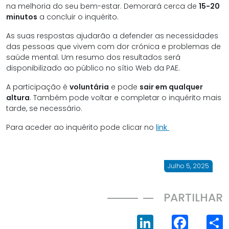
na melhoria do seu bem-estar. Demorará cerca de
15-20
minutos
a concluir o inquérito.
As suas respostas ajudarão a defender as necessidades
das pessoas que vivem com dor crónica e problemas de
saúde mental. Um resumo dos resultados será
disponibilizado ao público no sítio Web da PAE.
A participação é
voluntária
e pode
sair em qualquer
altura
. Também pode voltar e completar o inquérito mais
tarde, se necessário.
Para aceder ao inquérito pode clicar no
link
Julho 5, 2025
PARTILHAR
LinkedIn
Face