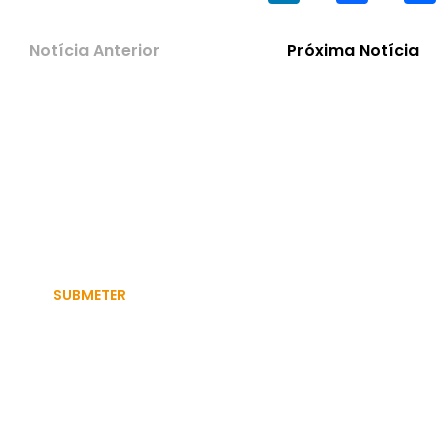
Notícia Anterior
Próxima Notícia
FIQUE A PAR DAS NOVIDADES DA SIP PORTUGAL
Autorizo a utilização dos meus dados pessoais para efeitos
relacionados com ações ou informação sobre a SIP Portugal.
Aceda à nossa
política de privacidade.