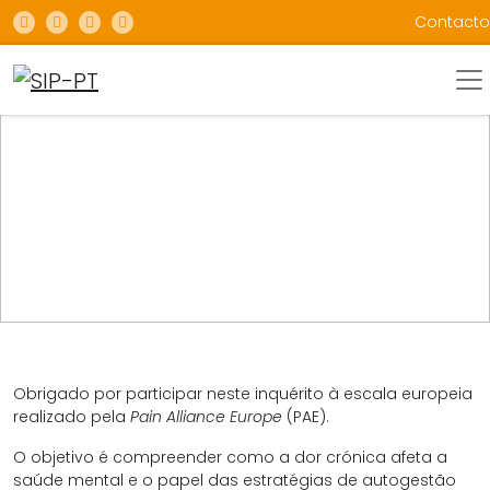
Contacto
NOTÍCIAS
QUESTIONÁRIO SOBRE DOR CRÓNICA, SAÚDE MENTAL
E PRÁTICAS DE AUTOGESTÃO
Obrigado por participar neste inquérito à escala europeia
realizado pela
Pain Alliance Europe
(PAE).
O objetivo é compreender como a dor crónica afeta a
saúde mental e o papel das estratégias de autogestão